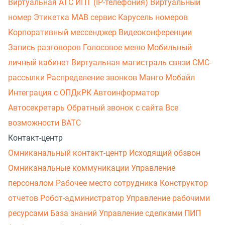
Виртуальная АТС
ИПТ (IP-телефония)
Виртуальный
номер
Этикетка
МАВ сервис
Карусель номеров
Корпоративный мессенджер
Видеоконференции
Запись разговоров
Голосовое меню
Мобильный
личный кабинет
Виртуальная магистраль связи
СМС-
рассылки
Распределение звонков
Манго Мобайл
Интеграция с ОПДкРК
Автоинформатор
Автосекретарь
Обратный звонок с сайта
Все
возможности ВАТС
Контакт-центр
Омниканальный контакт-центр
Исходящий обзвон
Омниканальные коммуникации
Управление
персоналом
Рабочее место сотрудника
Конструктор
отчетов
Робот-администратор
Управление рабочими
ресурсами
База знаний
Управление сделками
ПИП