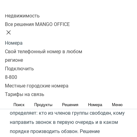
На основе бизнес-правил работы с обращениями
Колл-центр
клиентов
Недвижимость
Все решения MANGO OFFICE
Получить консультацию
Номера
Свой телефонный номер в любом
Виртуальная АТС MANGO OFFICE
регионе
Подключить
включает в себя систему
8-800
автоматического распределения
Местные городские номера
звонков
(
ACD)
Тарифы на связь
При поступлении входящего вызова клиента ACD
Поиск
Продукты
Решения
Номера
Меню
определяет: кто из членов группы свободен, кому
направить звонок в первую очередь и в каком
порядке производить обзвон. Решение