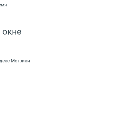
емя
 окне
ндекс Метрики