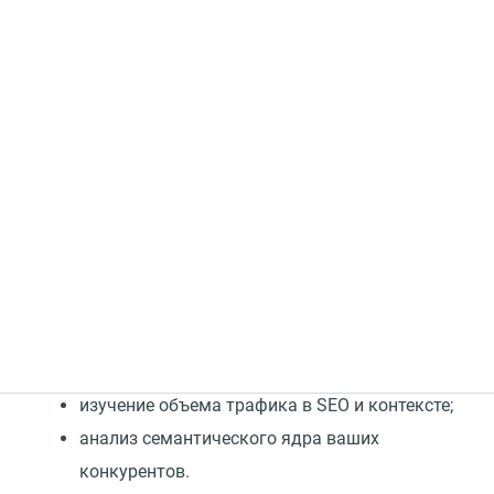
Что такое Анализ
конкурентов MANGO OFFICE
Это удобный сервис для автоматизированного
сбора данных о рекламной активности ваших
конкурентов:
анализ рекламных объявлений
в «Яндекс.Директ» и Telegram;
изучение объема трафика в SEO и контексте;
анализ семантического ядра ваших
конкурентов.