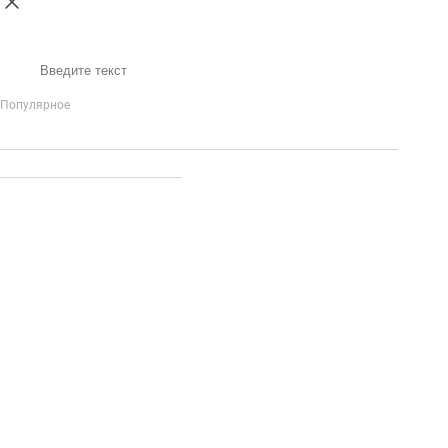
Поиск
Популярное
IP-Телефония
Голосовое приветствие и меню
Распределение
вызовов
Бизнес-аналитика