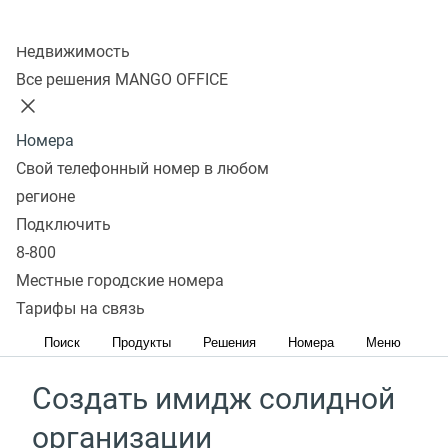
Колл-центр
Недвижимость
Красивые номера
Все решения MANGO OFFICE
для бизнеса помогут
Номера
Свой телефонный номер в любом
Увеличить количество
регионе
обращений
Подключить
8-800
Номер, который хорошо запоминается, приведет
Местные городские номера
больше клиентов, именно поэтому на красивые
Тарифы на связь
номера звонят на 30% чаще
Поиск
Продукты
Решения
Номера
Меню
Создать имидж солидной
организации